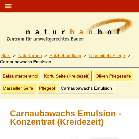
Start
>
Naturfarben
>
Holz­behandlung
>
Lösemittel / Pflege
>
Carnaubawachs Emulsion
Balsamterpentinöl
Korfu Seife
(Kreide­zeit)
Oliven Pflegeseife
Marseiller Seife
Pflegeöl
Carnaubawachs Emulsion
Carnaubawachs Emulsion -
Konzentrat (Kreidezeit)