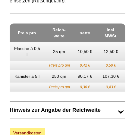
einsetzen (Rutschgefahr!).
Reich­
incl.
Preis pro
netto
weite
MWSt.
Flasche à 0,5
25 qm
10,50 €
12,50 €
l
Preis pro qm
0,42 €
0,50 €
Kanister à 5 l
250 qm
90,17 €
107,30 €
Preis pro qm
0,36 €
0,43 €
Hinweis zur Angabe der Reichweite
Versandkosten