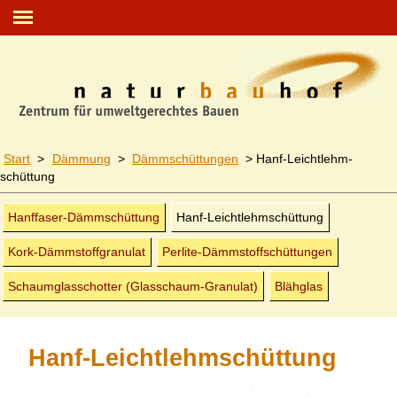
Start
>
Dämmung
>
Dämm­schüttungen
>
Hanf-Leichtlehm
­
schüttung
Hanffaser-Dämm­schüttung
Hanf-Leichtlehm
­schüttung
Kork-Dämmstoff
­granulat
Perlite-Dämmstoff
­schüttungen
Schaumglasschotter (Glasschaum-Granulat)
Blähglas
Hanf-Leichtlehmschüttung