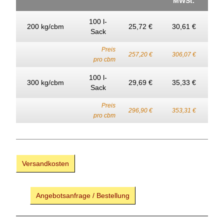
MWSt.
100 l-
200 kg/cbm
25,72 €
30,61 €
Sack
Preis
257,20 €
306,07 €
pro cbm
100 l-
300 kg/cbm
29,69 €
35,33 €
Sack
Preis
296,90 €
353,31 €
pro cbm
Versandkosten
Angebotsanfrage / Bestellung