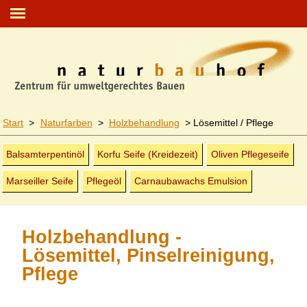
Start
>
Naturfarben
>
Holz­behandlung
>
Lösemittel / Pflege
Balsamterpentinöl
Korfu Seife
(Kreide­zeit)
Oliven Pflegeseife
Marseiller Seife
Pflegeöl
Carnaubawachs Emulsion
Holzbehandlung -
Lösemittel, Pinselreinigung,
Pflege