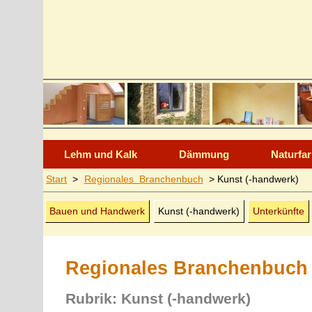
Lehm und Kalk
Dämmung
Naturfa
Start
>
Regionales Branchenbuch
>
Kunst (-handwerk)
Bauen und Handwerk
Kunst (-handwerk)
Unterkünfte
Regionales Branchenbuch
Rubrik: Kunst (-handwerk)