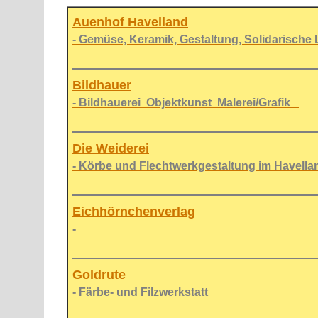
Auenhof Havelland
- Gemüse, Keramik, Gestaltung, Solidarische
Bildhauer
- Bildhauerei Objektkunst Malerei/Grafik
Die Weiderei
- Körbe und Flechtwerkgestaltung im Havel
Eichhörnchenverlag
-
Goldrute
- Färbe- und Filzwerkstatt