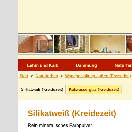
Lehm und Kalk
Dämmung
Naturfa
Start
>
Naturfarben
>
Wand­gestaltung außen (Fassaden)
Silikatweiß (Kreide­zeit)
Kaliwasserglas (Kreidezeit)
Silikatweiß (Kreidezeit)
Rein mineralisches
Farbpulver