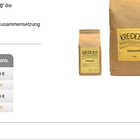
)'
die
er Zusammensetzung
MWSt.
0 €
 €
0 €
 €