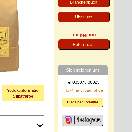
Branchenbuch
Über uns
••••• neu •••••
Referenzen
Sie erreichen uns
Tel 033973 80929
info@ naturbauhof.de
Produktinformation
Silikatfarbe
Frage per Formular