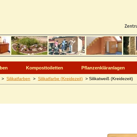
rben
Komposttoiletten
Pflanzenkläranlagen
>
Silikatfarben
>
Silikatfarbe (Kreidezeit)
>
Silikatweiß (Kreide­zeit)