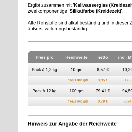
Ergibt zusammen mit
'Kaliwasserglas (Kreidezeit
zweikomponentige
'Silikatfarbe (Kreidezeit)'
.
Alle Rohstoffe sind alkalibeständig und in dies
äußerst witterungsbeständig.
Preis pro
Reich­weite
netto
incl. 
Pack à 1,2 kg
10 qm
8,57 €
10,2
Preis pro qm
0,86 €
1,02
Pack à 12 kg
100 qm
79,41 €
94,5
Preis pro qm
0,79 €
0,94
Hinweis zur Angabe der Reichweite