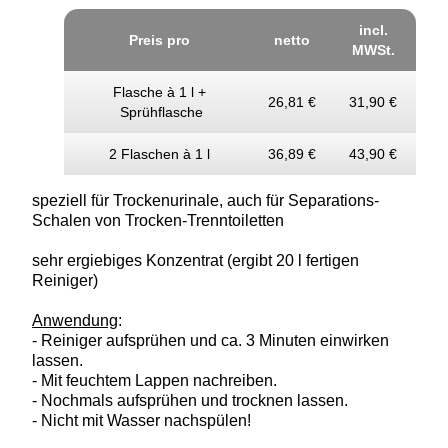
incl.
Preis pro
netto
MWSt.
Flasche à 1 l +
26,81 €
31,90 €
Sprühflasche
2 Flaschen à 1 l
36,89 €
43,90 €
speziell für Trockenurinale,
auch für Separations-
Schalen von Trocken-Trenntoiletten
sehr ergiebiges Konzentrat (ergibt 20 l fertigen
Reiniger)
Anwendung
:
- Reiniger aufsprühen und ca. 3 Minuten einwirken
lassen.
- Mit feuchtem Lappen nachreiben.
- Nochmals aufsprühen und trocknen lassen.
- Nicht mit Wasser nachspülen!