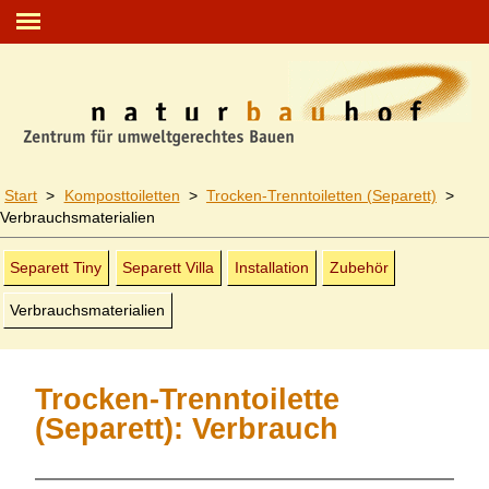
Start
>
Komposttoiletten
>
Trocken-Trenn­toiletten (Separett)
>
Verbrauchs­materialien
Separett Tiny
Separett Villa
Installation
Zubehör
Verbrauchs­materialien
Trocken-Trenntoilette
(Separett): Verbrauch